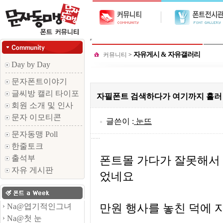
자유게시 & 자유갤러리
커뮤니티
>
Day by Day
문자폰트이야기
글씨방 캘리 타이포
자필폰트 검색하다가 여기까지 흘러 
회원 소개 및 인사
문자 이모티콘
글쓴이 :
눈뜨
문자동맹 Poll
한줄토크
출석부
폰트몰 가다가 잘못해서 
자유 게시판
었네요
만원 행사를 놓친 덕에 
Na@엽기적인그녀
Na@첫 눈