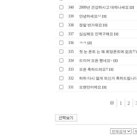
340
2009년 건강하시고 대박나세요
[2]
339
안녕하세요^^
[1]
338
정말 반가워요
[1]
337
심심해요 인맥구해요
[1]
336
ㅋㅋ
[2]
335
첫 눈 폰트 는 왜 희망폰트에 없죠??
334
드이어 오픈 했네요~
[1]
333
오픈 축하드려요!!
[1]
332
하하 다시 열게 되신거 축하드립니
331
오랜만이에요
[1]
1
2