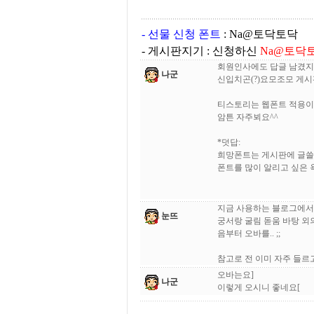
- 선물 신청 폰트
: Na@토닥토닥
- 게시판지기 : 신청하신
Na@토닥
회원인사에도 답글 남겼지
나군
신입치곤(?)요모조모 게시
티스토리는 웹폰트 적용이 
암튼 자주뵈요^^
*덧답:
희망폰트는 게시판에 글쓸
폰트를 많이 알리고 싶은 욕심
지금 사용하는 블로그에서
눈뜨
궁서랑 굴림 돋움 바탕 외
음부터 오바를.. ;;
참고로 전 이미 자주 들르
오바는요]
나군
이렇게 오시니 좋네요[