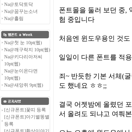
Na@토닥토닥
폰트몰을 둘러 보던 중,
Na@꿈꾸는소녀
험 중입니다
Na@흘림
처음엔 윈도우용인 것도 
Na@첫 눈 10pt(웹)
Na@깨구락지 10pt(웹)
일일이 다른 폰트를 적용
Na@키다리아저씨
10pt(웹)
Na@눈이온다면
죄~ 반듯한 기본 서체(
10pt(웹)
도 했네요 ㅎㅎ;;
Na@새앙쥐 9pt(웹)
결국 어젯밤에 올렸던 포
[신규폰트]꽃띠 등록
서 올려도 되냐고 여쭤본
[신규폰트]아기별똥별
등록
[신규폰트]환상이야기