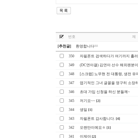
번호
제
[추천글]
환영합니다^^
350
자필폰트 검색하다가 여기까지 흘러 
349
(DC연아갤) 김연아 선수 해외팬분이
348
[스크랩] 노무현 전 대통령, 생전 유머
347
엽기적인 그녀 글꼴을 영구히 소장하
346
초대 가입 신청을 하신 분들께~
345
저기요~~
[2]
344
생일
[1]
343
자필폰트 감사합니다.
[4]
342
오랜만이예요ㅎ
[1]
341
이제야
[2]