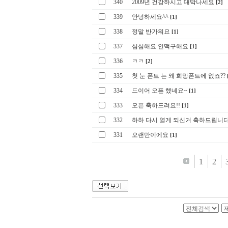
340
2009년 건강하시고 대박나세요
[2]
339
안녕하세요^^
[1]
338
정말 반가워요
[1]
337
심심해요 인맥구해요
[1]
336
ㅋㅋ
[2]
335
첫 눈 폰트 는 왜 희망폰트에 없죠??
334
드이어 오픈 했네요~
[1]
333
오픈 축하드려요!!
[1]
332
하하 다시 열게 되신거 축하드립니
331
오랜만이에요
[1]
1
2