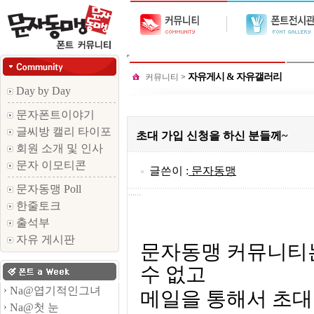
자유게시 & 자유갤러리
커뮤니티
>
Day by Day
문자폰트이야기
글씨방 캘리 타이포
초대 가입 신청을 하신 분들께~
회원 소개 및 인사
문자 이모티콘
글쓴이 :
문자동맹
문자동맹 Poll
한줄토크
출석부
자유 게시판
문자동맹 커뮤니티는
수 없고
Na@엽기적인그녀
메일을 통해서 초대
Na@첫 눈