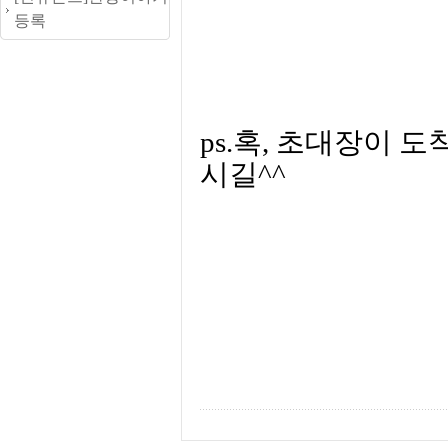
등록
ps.혹, 초대장이 
시길^^