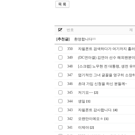
번호
제
[추천글]
환영합니다^^
350
자필폰트 검색하다가 여기까지 흘러 
349
(DC연아갤) 김연아 선수 해외팬분이
348
[스크랩] 노무현 전 대통령, 생전 유머
347
엽기적인 그녀 글꼴을 영구히 소장하
346
초대 가입 신청을 하신 분들께~
345
저기요~~
[2]
344
생일
[1]
343
자필폰트 감사합니다.
[4]
342
오랜만이예요ㅎ
[1]
341
이제야
[2]