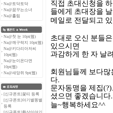
직접 초대신청을 하
Na@토닥토닥
Na@꿈꾸는소녀
들에게 초대장을 날
Na@흘림
메일로 전달되고 있
초대로 오신
분
들은
Na@첫 눈 10pt(웹)
Na@깨구락지 10pt(웹)
있으시면
Na@키다리아저씨
과감하게 한 자 날
10pt(웹)
Na@눈이온다면
10pt(웹)
회원님들께 보다많
Na@새앙쥐 9pt(웹)
다.
문자동맹을 제집(?
[신규폰트]꽃띠 등록
셨으면 좋겠습니다.
[신규폰트]아기별똥별
늘~행복하세요^^
등록
[신규폰트]환상이야기