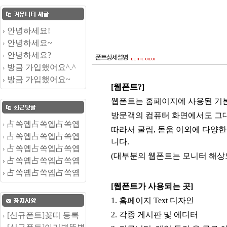
안녕하세요!
안녕하세요~
안녕하세요?
방금 가입했어요^.^
방금 가입했어요~
[웹폰트?]
웹폰트는 홈페이지에 사용된 기본
방문객의 컴퓨터 화면에서도 그대
占쏙옙占쏙옙占쏙옙
따라서 굴림, 돋움 이외에 다양한
占쏙옙占쏙옙占쏙옙
니다.
占쏙옙占쏙옙占쏙옙
(대부분의 웹폰트는 모니터 해상
占쏙옙占쏙옙占쏙옙
占쏙옙占쏙옙占쏙옙
[웹폰트가 사용되는 곳]
1. 홈페이지 Text 디자인
2. 각종 게시판 및 에디터
[신규폰트]꽃띠 등록