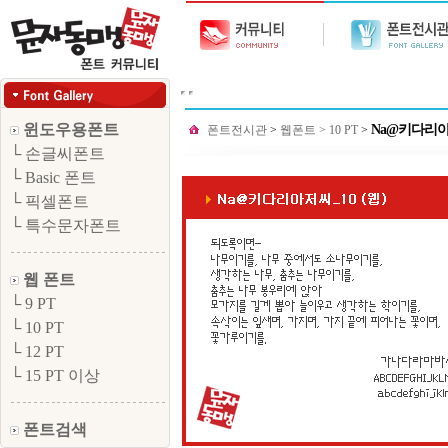
윈도우용폰트
Na@키다리아저
폰트전시관
>
웹폰트
>
10 PT
>
└ 손글씨폰트
└ Basic 폰트
└ 픽셀폰트
└ 특수문자폰트
웹 폰트
└ 9 PT
└ 10 PT
└ 12 PT
└ 15 PT 이상
폰트검색